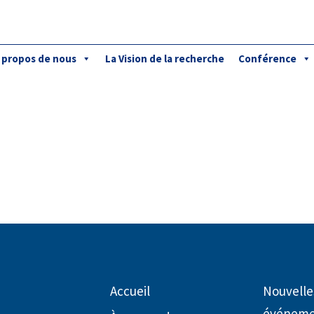
 propos de nous
La Vision de la recherche
Conférence
es
/
Accueil
Nouvelle
événeme