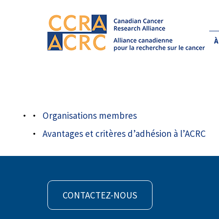
À
À propos de nous
/
Organisations membr
logo oicr fr
Organisations membres
Avantages et critères d’adhésion à l’ACRC
CONTACTEZ-NOUS