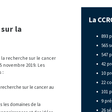
La CCRC
sur la
893 p
565 
547 p
la recherche sur le cancer
42 p
 5 novembre 2019. Les
 :
10 pr
22 co
 recherche sur le cancer au
101 p
9 pré
s les domaines de la
26 sé